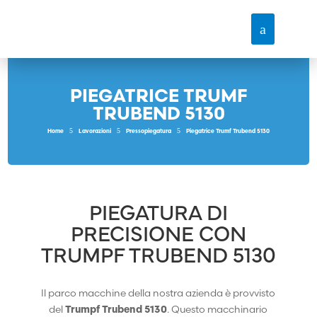
PIEGATRICE TRUMF
TRUBEND 5130
5
5
5
Home
Lavorazioni
Pressopiegatura
Piegatrice Trumf Trubend 5130
PIEGATURA DI
PRECISIONE CON
TRUMPF TRUBEND 5130
Il parco macchine della nostra azienda è provvisto
del
Trumpf Trubend 5130
. Questo macchinario