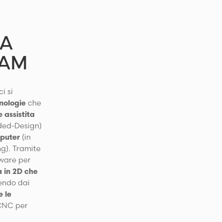
IA
CAM
ci si
cnologie
che
 assistita
ded-Design)
mputer
(in
g). Tramite
tware per
a in 2D che
endo dai
e le
 CNC per