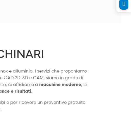

CCHINARI
inox e alluminio. I servizi che proponiamo
one CAD 2D-3D e CAM, siamo in grado di
to, ci affidiamo a
macchine moderne
, le
nce e risultati
.
bbi o per ricevere un preventivo gratuito.
a
.