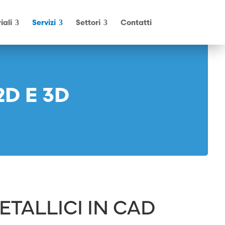
iali
Servizi
Settori
Contatti
D E 3D
TALLICI IN CAD