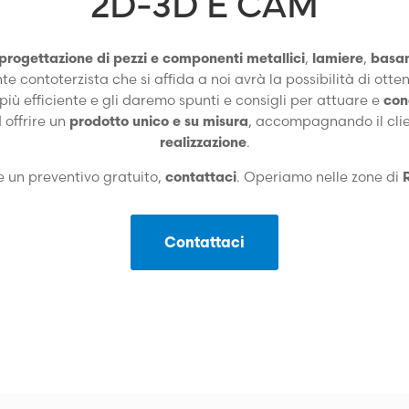
2D-3D E CAM
progettazione di pezzi e componenti metallici
,
lamiere
,
basa
iente contoterzista che si affida a noi avrà la possibilità di ott
iù efficiente e gli daremo spunti e consigli per attuare e
con
offrire un
prodotto unico e su misura
, accompagnando il cli
realizzazione
.
e un preventivo gratuito,
contattaci
. Operiamo nelle zone di
Contattaci