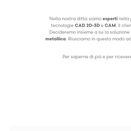
Nella nostra ditta siamo
esperti
nella
tecnologie
CAD 2D-3D
e
CAM
. Il cl
Decideremo insieme a lui la soluzione p
metallica
. Riusciamo in questo modo ad 
Per saperne di più e per ricever