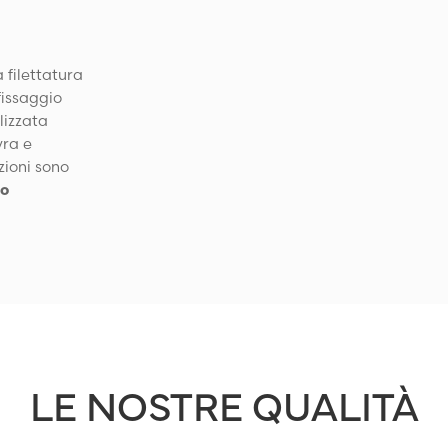
a filettatura
fissaggio
lizzata
vra e
ioni sono
ro
LE NOSTRE QUALITÀ