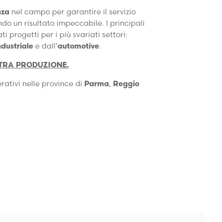
nza
nel campo per garantire il servizio
ndo un risultato impeccabile. I principali
 progetti per i più svariati settori:
ndustriale
e dall’
automotive
.
TRA PRODUZIONE.
rativi nelle province di
Parma
,
Reggio