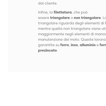
dal cliente.
Infine, la
filettatura
, che può
essere
triangolare
o
non triangolare
. L
triangolare riguarda degli elementi di 
mentre quella non triangolare viene uti
maggiormente negli elementi di mano
manutenzione del moto. Queste lavoraz
garantite su
ferro
,
inox
,
alluminio
e
fer
prezincato
.