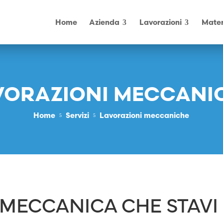
Home
Azienda
Lavorazioni
Mater
VORAZIONI MECCANI
Home
Servizi
Lavorazioni meccaniche
5
5
A MECCANICA CHE STAV