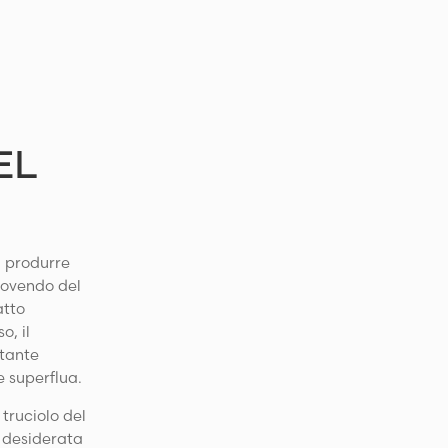
EL
i produrre
muovendo del
atto
o, il
otante
 superflua.
 truciolo del
a desiderata