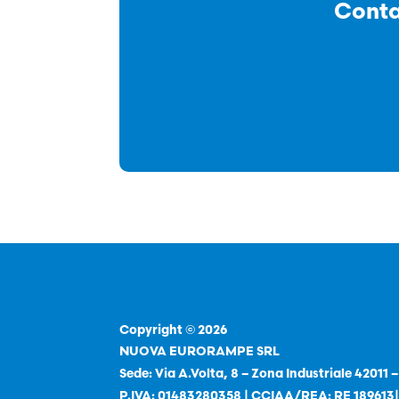
Conta
Copyright © 2026
NUOVA EURORAMPE SRL
Sede: Via A.Volta, 8 – Zona Industriale 42011 
P.IVA: 01483280358 | CCIAA/REA: RE 189613|