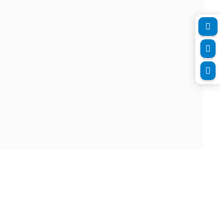


