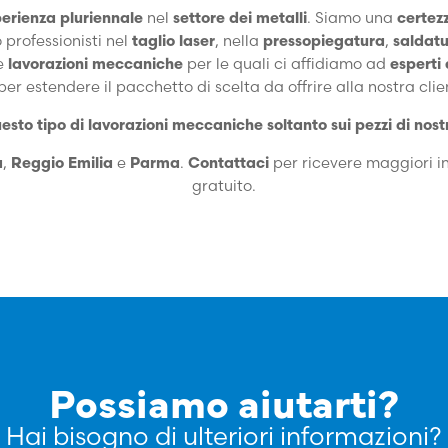
erienza pluriennale
nel
settore dei metalli
. Siamo una
certezz
 professionisti nel
taglio laser
, nella
pressopiegatura
,
saldat
e
lavorazioni meccaniche
per le quali ci affidiamo ad
esperti 
per estendere il pacchetto di scelta da offrire alla nostra clie
sto tipo di lavorazioni meccaniche soltanto sui pezzi di nost
a
,
Reggio Emilia
e
Parma
.
Contattaci
per ricevere maggiori i
gratuito.
Possiamo aiutarti?
Hai bisogno di ulteriori informazioni?