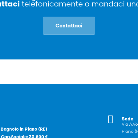
ttaci
telefonicamente o mandaci una
Contattaci

Sede
Via A.Vo
– Bagnolo in Piano (RE)
Piano (
 Cap.Sociale: 33.800 €