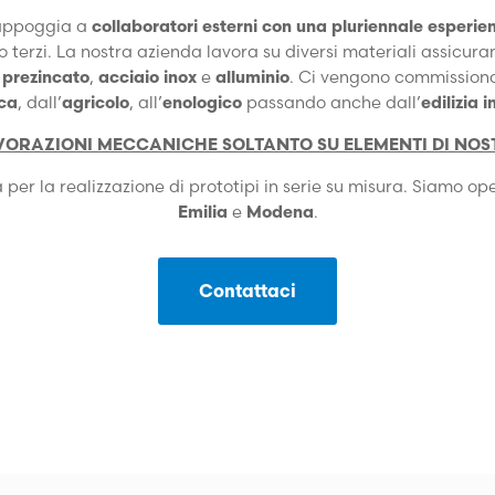
 appoggia a
collaboratori esterni con una pluriennale esperie
o terzi. La nostra azienda lavora su diversi materiali assicura
 prezincato
,
acciaio inox
e
alluminio
. Ci vengono commissionati
ca
, dall’
agricolo
, all’
enologico
passando anche dall’
edilizia i
VORAZIONI MECCANICHE SOLTANTO SU ELEMENTI DI NOS
per la realizzazione di prototipi in serie su misura. Siamo ope
Emilia
e
Modena
.
Contattaci