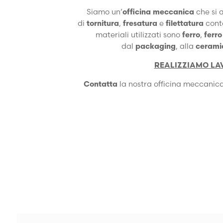
Siamo un’
officina meccanica
che si
di
tornitura
,
fresatura
e
filettatura
cont
materiali utilizzati sono
ferro
,
ferro
dal
packaging
, alla
cerami
REALIZZIAMO LA
Contatta
la nostra officina meccanica 